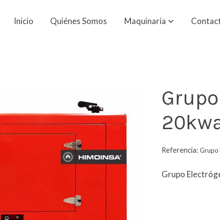
Inicio
Quiénes Somos
Maquinaria
Contac
Grupo
20kw
Referencia:
Grupo 
Grupo Electró