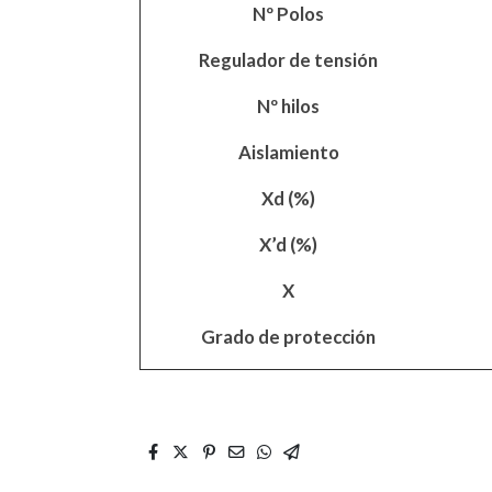
Nº Polos
Regulador de tensión
Nº hilos
Aislamiento
Xd (%)
X’d (%)
X
Grado de protección