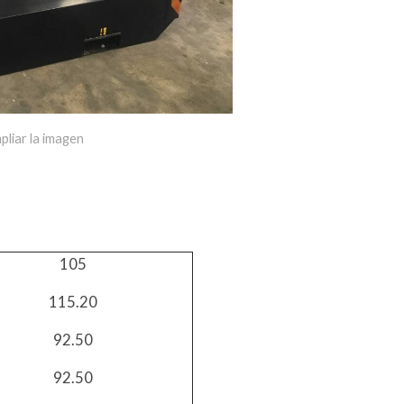
pliar la imagen
105
115.20
92.50
92.50