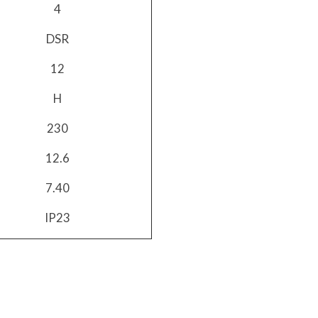
4
DSR
12
H
230
12.6
7.40
IP23