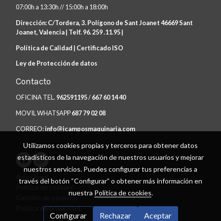
07:00h a 13:30h // 15:00h a 18:00h
Dirección: C/Tordera, 3. Polígono de Sant Joanet 46669 Sant
Joanet, Valencia | Telf. 96. 259 .11.95 |
Política de Calidad |
Certificado ISO
Ley de Protección de datos
Contacto
OFICINA TEL.
962591195
/
667 60 14 40
MOVIL WHATSAPP
687 79 02 08
CORREO:
info@jcamposmaquinaria.com
Utilizamos cookies propias y terceros para obtener datos
estadísticos de la navegación de nuestros usuarios y mejorar
nuestros servicios. Puedes configurar tus preferencias a
Aviso legal
través del botón “Configurar” o obtener más información en
Política de cookies
nuestra
Política de cookies
.
Gestión de cookies
Política de privacidad
Configurar
Rechazar
Aceptar